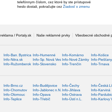
telefónnym číslom, cez ktoré by ste prístupové
heslo dostali, pokračujte cez
Žiadosť o zmenu
 reklama / Portaly.sk
Naše reklamné prvky
Všeobecné obchodné 
Info-Ban. Bystrica
Info-Humenné
Info-Komárno
Info-Košice
Info-Nitra.sk
Info-Sp. Nová Ves
Info-Nové Zámky
Info-Piešťan
Info-Ružomberok
Info-Slovensko
Info-Trenčín
Info-Trnava
Info-Brno.cz
Info-Budějovice
Info-Čechy
Info-Česká L
Info-Chomutov
Info-Jablonec n.N.
Info-Jihlava
Info-Karviná
Info-Olomouc
Info-Opava
Info-Ostrava
Info-Pardubi
Info-Teplice
Info-Třebíč
Info-Ústí n.L.
Info-Karlovy 