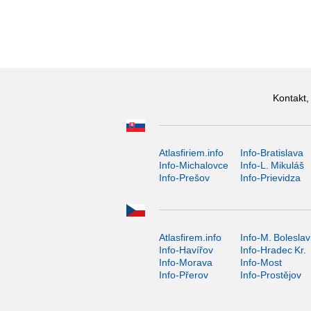
Kontakt,
Atlasfiriem.info
Info-Bratislava
Info-Michalovce
Info-L. Mikuláš
Info-Prešov
Info-Prievidza
Atlasfirem.info
Info-M. Boleslav
Info-Havířov
Info-Hradec Kr.
Info-Morava
Info-Most
Info-Přerov
Info-Prostějov