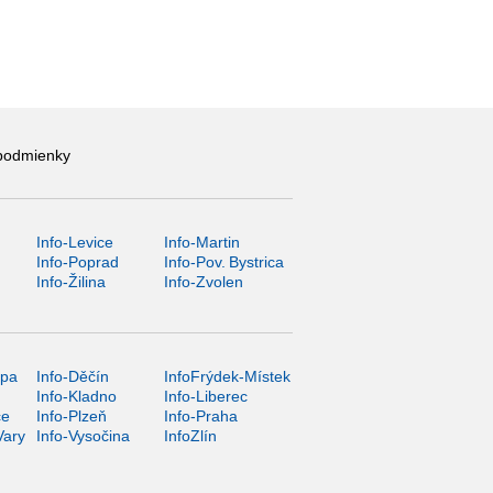
podmienky
Info-Levice
Info-Martin
y
Info-Poprad
Info-Pov. Bystrica
Info-Žilina
Info-Zvolen
ípa
Info-Děčín
InfoFrýdek-Místek
Info-Kladno
Info-Liberec
ce
Info-Plzeň
Info-Praha
Vary
Info-Vysočina
InfoZlín