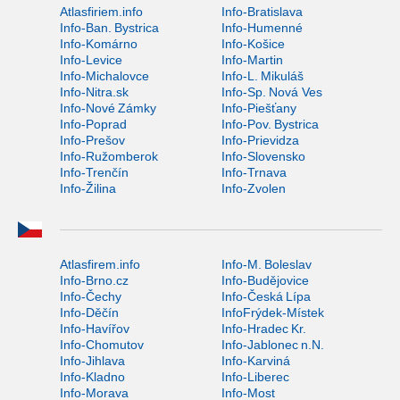
Atlasfiriem.info
Info-Bratislava
Info-Ban. Bystrica
Info-Humenné
Info-Komárno
Info-Košice
Info-Levice
Info-Martin
Info-Michalovce
Info-L. Mikuláš
Info-Nitra.sk
Info-Sp. Nová Ves
Info-Nové Zámky
Info-Piešťany
Info-Poprad
Info-Pov. Bystrica
Info-Prešov
Info-Prievidza
Info-Ružomberok
Info-Slovensko
Info-Trenčín
Info-Trnava
Info-Žilina
Info-Zvolen
Atlasfirem.info
Info-M. Boleslav
Info-Brno.cz
Info-Budějovice
Info-Čechy
Info-Česká Lípa
Info-Děčín
InfoFrýdek-Místek
Info-Havířov
Info-Hradec Kr.
Info-Chomutov
Info-Jablonec n.N.
Info-Jihlava
Info-Karviná
Info-Kladno
Info-Liberec
Info-Morava
Info-Most