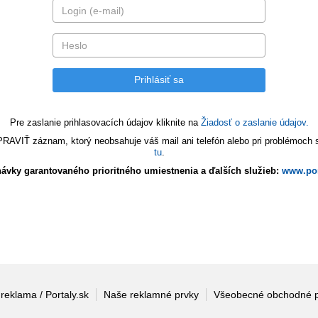
Pre zaslanie prihlasovacích údajov kliknite na
Žiadosť o zaslanie údajov.
VIŤ záznam, ktorý neobsahuje váš mail ani telefón alebo pri problémoch s 
tu
.
ávky garantovaného prioritného umiestnenia a ďalších služieb:
www.por
 reklama / Portaly.sk
Naše reklamné prvky
Všeobecné obchodné 