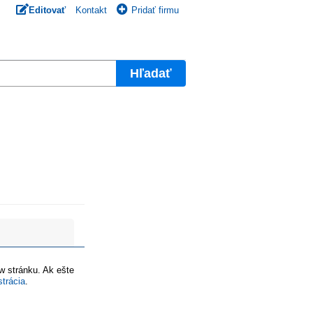
Editovať
Kontakt
Pridať firmu
Hľadať
ww stránku. Ak ešte
strácia
.