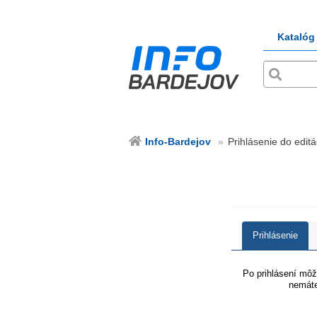
Katalóg
Info-Bardejov
Prihlásenie do editá
Prihlásenie
Po prihlásení môže
nemáte