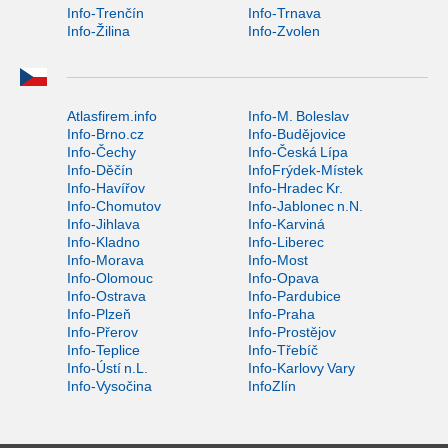
Info-Trenčín
Info-Trnava
Info-Žilina
Info-Zvolen
Atlasfirem.info
Info-M. Boleslav
Info-Brno.cz
Info-Budějovice
Info-Čechy
Info-Česká Lípa
Info-Děčín
InfoFrýdek-Místek
Info-Havířov
Info-Hradec Kr.
Info-Chomutov
Info-Jablonec n.N.
Info-Jihlava
Info-Karviná
Info-Kladno
Info-Liberec
Info-Morava
Info-Most
Info-Olomouc
Info-Opava
Info-Ostrava
Info-Pardubice
Info-Plzeň
Info-Praha
Info-Přerov
Info-Prostějov
Info-Teplice
Info-Třebíč
Info-Ústí n.L.
Info-Karlovy Vary
Info-Vysočina
InfoZlín