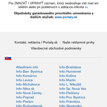
Pre ZMAZAŤ / UPRAVIŤ záznam, ktorý neobsahuje váš mail ani
telefón alebo pri problémoch s editáciou kliknite
tu
.
Objednávky garantovaného prioritného umiestnenia a
ďalších služieb:
www.portaly.sk
Kontakt, reklama / Portaly.sk
Naše reklamné prvky
Všeobecné obchodné podmienky
Atlasfiriem.info
Info-Bratislava
Info-Ban. Bystrica
Info-Humenné
Info-Komárno
Info-Košice
Info-Levice
Info-Martin
Info-Michalovce
Info-L. Mikuláš
Info-Nitra.sk
Info-Sp. Nová Ves
Info-Nové Zámky
Info-Piešťany
Info-Poprad
Info-Pov. Bystrica
Info-Prešov
Info-Prievidza
Info-Ružomberok
Info-Slovensko