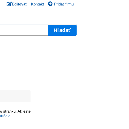
Editovať
Kontakt
Pridať firmu
Hľadať
ww stránku. Ak ešte
strácia
.