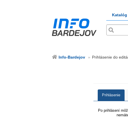
Katalóg
Info-Bardejov
Prihlásenie do editá
Prihlásenie
Po prihlásení môže
nemáte