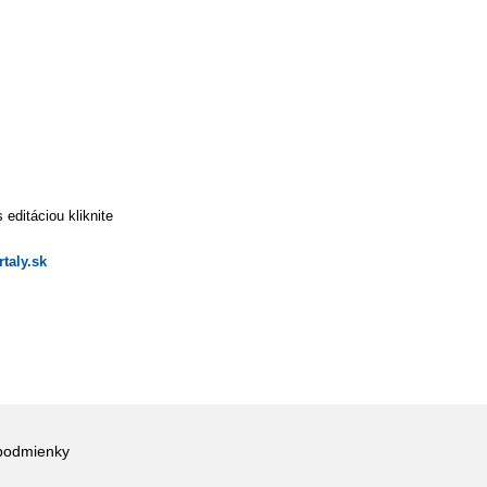
editáciou kliknite
taly.sk
podmienky