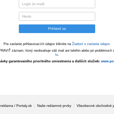
Pre zaslanie prihlasovacích údajov kliknite na
Žiadosť o zaslanie údajov.
VIŤ záznam, ktorý neobsahuje váš mail ani telefón alebo pri problémoch s 
tu
.
ávky garantovaného prioritného umiestnenia a ďalších služieb:
www.por
 reklama / Portaly.sk
Naše reklamné prvky
Všeobecné obchodné 