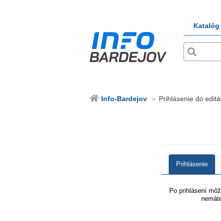
Katalóg
Info-Bardejov
Prihlásenie do editá
Prihlásenie
Po prihlásení môže
nemáte