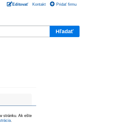
Editovať
Kontakt
Pridať firmu
Hľadať
ww stránku. Ak ešte
strácia
.