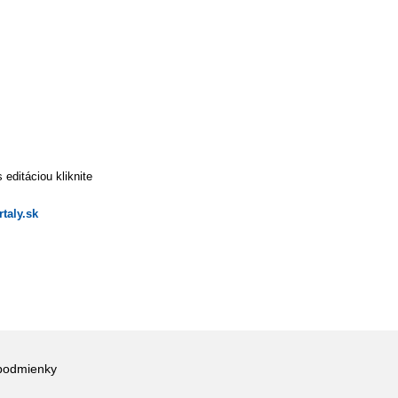
editáciou kliknite
taly.sk
podmienky