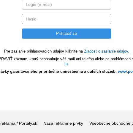
Pre zaslanie prihlasovacích údajov kliknite na
Žiadosť o zaslanie údajov.
VIŤ záznam, ktorý neobsahuje váš mail ani telefón alebo pri problémoch s 
tu
.
ávky garantovaného prioritného umiestnenia a ďalších služieb:
www.por
 reklama / Portaly.sk
Naše reklamné prvky
Všeobecné obchodné 