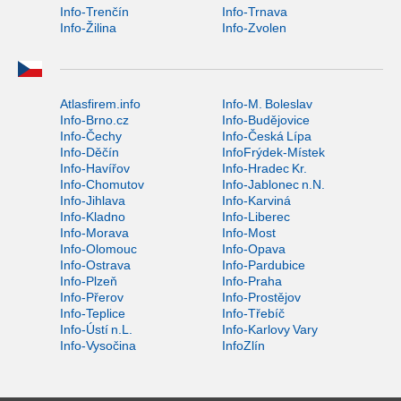
Info-Trenčín
Info-Trnava
Info-Žilina
Info-Zvolen
Atlasfirem.info
Info-M. Boleslav
Info-Brno.cz
Info-Budějovice
Info-Čechy
Info-Česká Lípa
Info-Děčín
InfoFrýdek-Místek
Info-Havířov
Info-Hradec Kr.
Info-Chomutov
Info-Jablonec n.N.
Info-Jihlava
Info-Karviná
Info-Kladno
Info-Liberec
Info-Morava
Info-Most
Info-Olomouc
Info-Opava
Info-Ostrava
Info-Pardubice
Info-Plzeň
Info-Praha
Info-Přerov
Info-Prostějov
Info-Teplice
Info-Třebíč
Info-Ústí n.L.
Info-Karlovy Vary
Info-Vysočina
InfoZlín