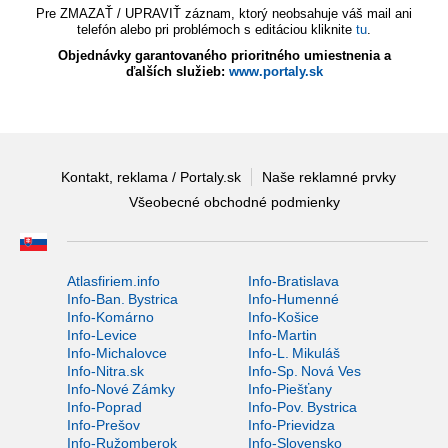
Pre ZMAZAŤ / UPRAVIŤ záznam, ktorý neobsahuje váš mail ani
telefón alebo pri problémoch s editáciou kliknite
tu
.
Objednávky garantovaného prioritného umiestnenia a
ďalších služieb:
www.portaly.sk
Kontakt, reklama / Portaly.sk
Naše reklamné prvky
Všeobecné obchodné podmienky
Atlasfiriem.info
Info-Bratislava
Info-Ban. Bystrica
Info-Humenné
Info-Komárno
Info-Košice
Info-Levice
Info-Martin
Info-Michalovce
Info-L. Mikuláš
Info-Nitra.sk
Info-Sp. Nová Ves
Info-Nové Zámky
Info-Piešťany
Info-Poprad
Info-Pov. Bystrica
Info-Prešov
Info-Prievidza
Info-Ružomberok
Info-Slovensko