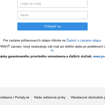
Pre zaslanie prihlasovacích údajov kliknite na
Žiadosť o zaslanie údajov.
VIŤ záznam, ktorý neobsahuje váš mail ani telefón alebo pri problémoch s 
tu
.
ávky garantovaného prioritného umiestnenia a ďalších služieb:
www.por
 reklama / Portaly.sk
Naše reklamné prvky
Všeobecné obchodné 