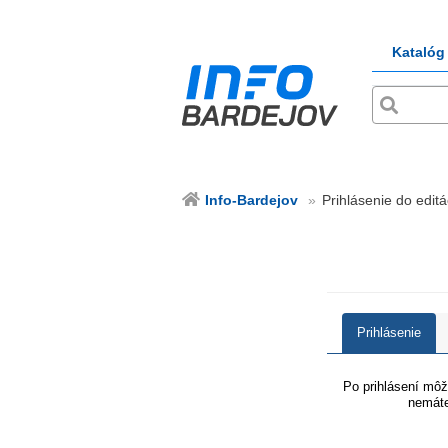
Katalóg
Info-Bardejov
Prihlásenie do editá
Prihlásenie
Po prihlásení môže
nemáte