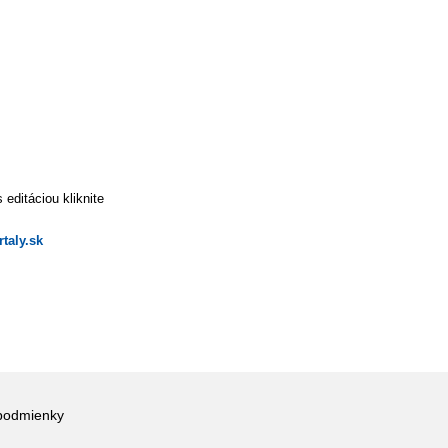
editáciou kliknite
taly.sk
podmienky