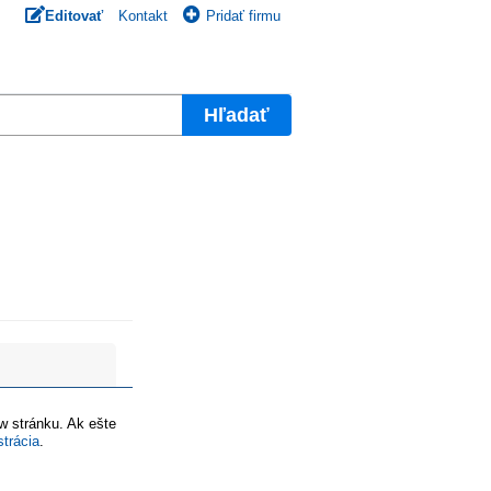
Editovať
Kontakt
Pridať firmu
Hľadať
ww stránku. Ak ešte
strácia
.