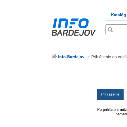
Katalóg
Info-Bardejov
Prihlásenie do editá
Prihlásenie
Po prihlásení môže
nemáte