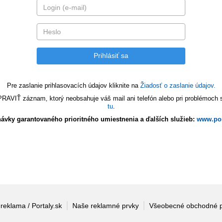
Pre zaslanie prihlasovacích údajov kliknite na
Žiadosť o zaslanie údajov.
VIŤ záznam, ktorý neobsahuje váš mail ani telefón alebo pri problémoch s 
tu
.
ávky garantovaného prioritného umiestnenia a ďalších služieb:
www.por
 reklama / Portaly.sk
Naše reklamné prvky
Všeobecné obchodné 