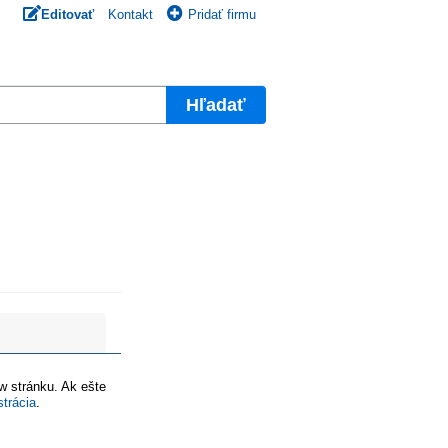
Editovať
Kontakt
Pridať firmu
Hľadať
ww stránku. Ak ešte
strácia
.