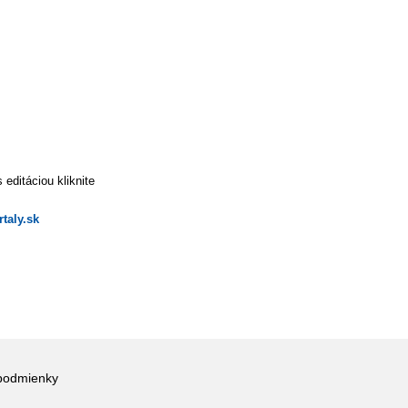
editáciou kliknite
taly.sk
podmienky