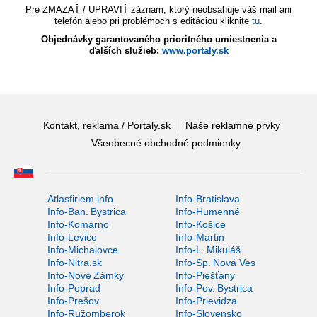
Pre ZMAZAŤ / UPRAVIŤ záznam, ktorý neobsahuje váš mail ani
telefón alebo pri problémoch s editáciou kliknite
tu
.
Objednávky garantovaného prioritného umiestnenia a
ďalších služieb:
www.portaly.sk
Kontakt, reklama / Portaly.sk
Naše reklamné prvky
Všeobecné obchodné podmienky
Atlasfiriem.info
Info-Bratislava
Info-Ban. Bystrica
Info-Humenné
Info-Komárno
Info-Košice
Info-Levice
Info-Martin
Info-Michalovce
Info-L. Mikuláš
Info-Nitra.sk
Info-Sp. Nová Ves
Info-Nové Zámky
Info-Piešťany
Info-Poprad
Info-Pov. Bystrica
Info-Prešov
Info-Prievidza
Info-Ružomberok
Info-Slovensko