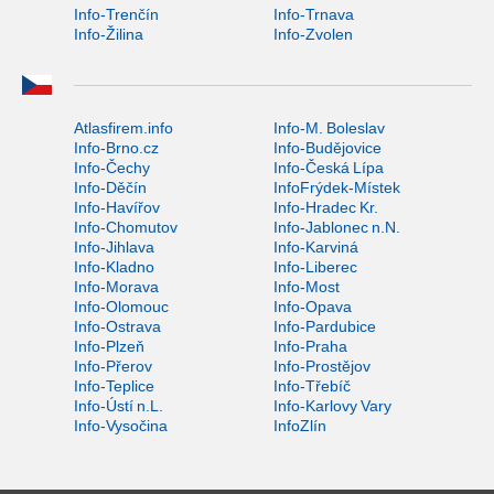
Info-Trenčín
Info-Trnava
Info-Žilina
Info-Zvolen
Atlasfirem.info
Info-M. Boleslav
Info-Brno.cz
Info-Budějovice
Info-Čechy
Info-Česká Lípa
Info-Děčín
InfoFrýdek-Místek
Info-Havířov
Info-Hradec Kr.
Info-Chomutov
Info-Jablonec n.N.
Info-Jihlava
Info-Karviná
Info-Kladno
Info-Liberec
Info-Morava
Info-Most
Info-Olomouc
Info-Opava
Info-Ostrava
Info-Pardubice
Info-Plzeň
Info-Praha
Info-Přerov
Info-Prostějov
Info-Teplice
Info-Třebíč
Info-Ústí n.L.
Info-Karlovy Vary
Info-Vysočina
InfoZlín