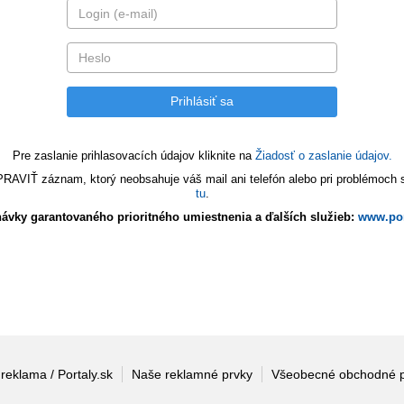
Pre zaslanie prihlasovacích údajov kliknite na
Žiadosť o zaslanie údajov.
VIŤ záznam, ktorý neobsahuje váš mail ani telefón alebo pri problémoch s 
tu
.
ávky garantovaného prioritného umiestnenia a ďalších služieb:
www.por
 reklama / Portaly.sk
Naše reklamné prvky
Všeobecné obchodné 