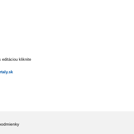
editáciou kliknite
taly.sk
podmienky