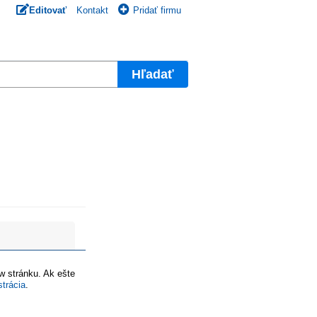
Editovať
Kontakt
Pridať firmu
Hľadať
ww stránku. Ak ešte
strácia
.