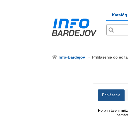
Katalóg
Info-Bardejov
Prihlásenie do editá
Prihlásenie
Po prihlásení môže
nemáte